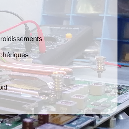
froidissements
phériques
oid